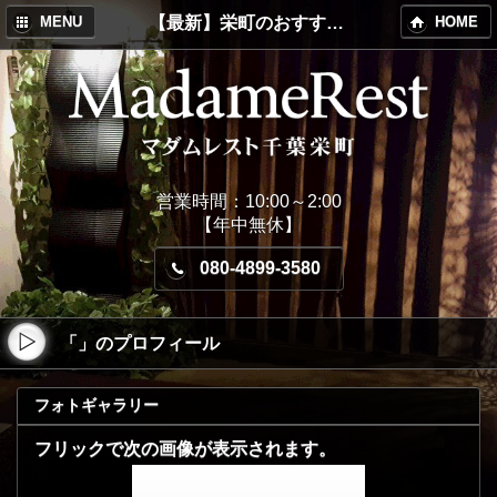
【最新】栄町のおすすめメンズエステ！MadameRest(マダムレスト)
MENU
HOME
営業時間：10:00～2:00
【年中無休】
080-4899-3580
「」のプロフィール
フォトギャラリー
フリックで次の画像が表示されます。