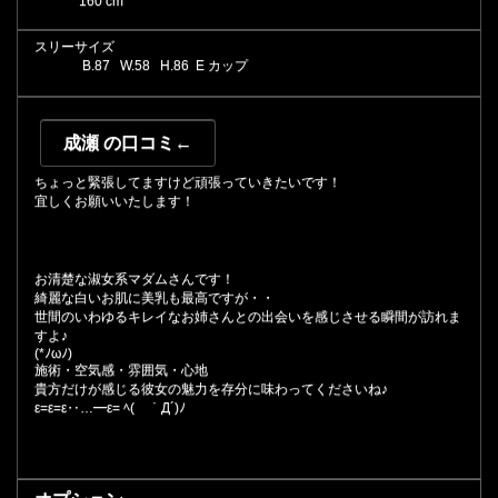
160 cm
スリーサイズ
B.
87
W.
58
H.
86 E カップ
成瀬 の口コミ←
ちょっと緊張してますけど頑張っていきたいです！
宜しくお願いいたします！
お清楚な淑女系マダムさんです！
綺麗な白いお肌に美乳も最高ですが・・
世間のいわゆるキレイなお姉さんとの出会いを感じさせる瞬間が訪れま
すよ♪
(*ﾉωﾉ)
施術・空気感・雰囲気・心地
貴方だけが感じる彼女の魅力を存分に味わってくださいね♪
ε=ε=ε‥…━ε= ﾍ( ｀Д´)ﾉ