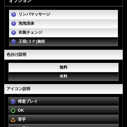
オプション
リンパマッサージ
泡泡洗体
衣装チェンジ
王様(３Ｐ)施術
色分け説明
無料
有料
アイコン説明
得意プレイ
OK
苦手