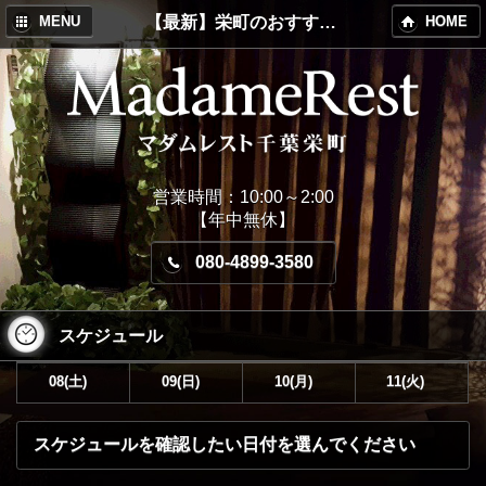
【最新】栄町のおすすめメンズエステ！MadameRest(マダムレスト)
MENU
HOME
営業時間：10:00～2:00
【年中無休】
080-4899-3580
スケジュール
08(土)
09(日)
10(月)
11(火)
スケジュールを確認したい日付を選んでください