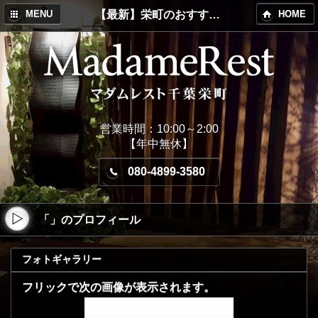
【最新】栄町のおすすめメンズエステ！MadameRest(マダムレスト)
MENU
HOME
営業時間：10:00～2:00
【年中無休】
080-4899-3580
「」のプロフィール
フォトギャラリー
フリックで次の画像が表示されます。