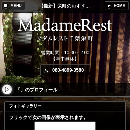
【最新】栄町のおすすめメンズエステ！MadameRest(マダムレスト)
MENU
HOME
営業時間：10:00～2:00
【年中無休】
080-4899-3580
「」のプロフィール
フォトギャラリー
フリックで次の画像が表示されます。