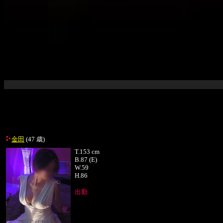
金田
(47 歳)
T.
153 cm
B.
87 (E)
W.
59
H.
86
出勤