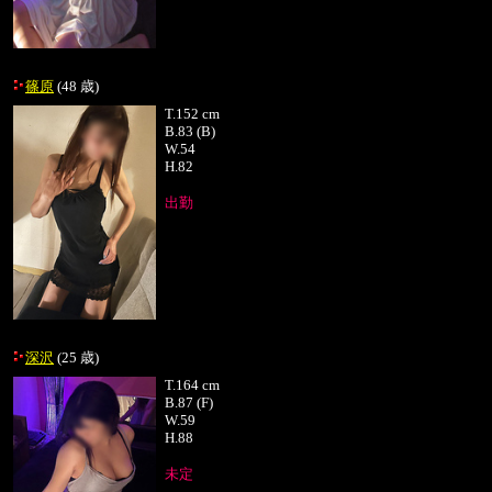
篠原
(48 歳)
T.
152 cm
B.
83 (B)
W.
54
H.
82
出勤
深沢
(25 歳)
T.
164 cm
B.
87 (F)
W.
59
H.
88
未定