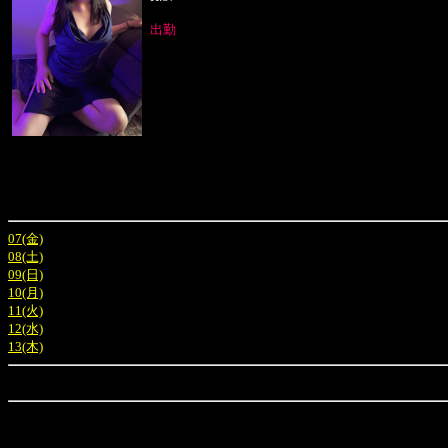
出勤
07(金)
08(土)
09(日)
10(月)
11(火)
12(水)
13(木)