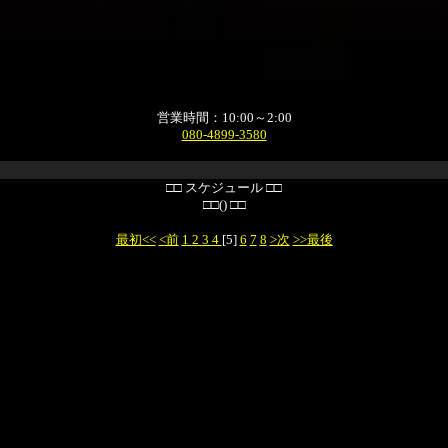
営業時間：10:00～2:00
080-4899-3580
□□ スケジュール □□
□□() □□
最初<<
<前
1
2
3
4
[5]
6
7
8
>次
>>最後