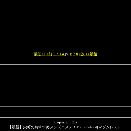
最初<<
<前
1
2
3
4
[5]
6
7
8
>次
>>最後
Copyright (C)
【最新】栄町のおすすめメンズエステ！MadameRest(マダムレスト).