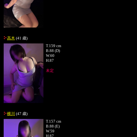
高木
(41 歳)
T.
159 cm
B.
88 (D)
W.
60
H.
87
未定
横川
(47 歳)
T.
157 cm
B.
88 (E)
W.
59
H.
87