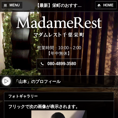
【最新】栄町のおすすめメンズエステ！MadameRest(マダムレスト)
MENU
HOME
営業時間：10:00～2:00
【年中無休】
080-4899-3580
「山本」のプロフィール
フォトギャラリー
フリックで次の画像が表示されます。