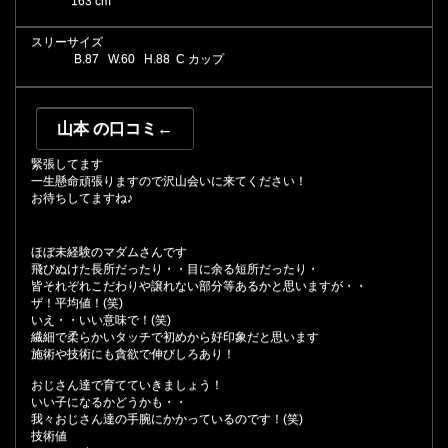
163 cm
スリーサイズ
B.
87
W.
60
H.
88 C カップ
山本 の口コミ←
緊張してます
一生懸命頑張りますので沢山会いに来てください！
お待ちしてますね♪
ほぼ未経験のマダムさんです
飛びぬけた長所だったり・・目に余る短所だったり・
皆それぞれこだわりや譲れない部分等あるかと思いますが・・
ザ！平均値！(笑)
いえ・・いい意味で！(笑)
繊細で柔らかいタッチで初めから好印象だと思います
施術や技術にも貪欲で伸びしろあり！
おじさん達で育てていきましょう！
いい子になるかどうかも・・
我々おじさん達の手腕にかかっているのです！(笑)
技術値