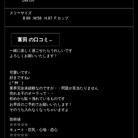
148 cm
スリーサイズ
B.
88
W.
58
H.
87 F カップ
富田 の口コミ←
一緒に楽しく過ごせたらうれしいです
よろしくお願いいたします！
可愛いです♪
好きですね♪
( *´艸｀)
業界完全未経験なのですが・・問題が見当たりません
売れる子のオーラって・・
初めから駄々洩れているものです
お早目のご予約でお願いいたします！
そのうち入れなくなっちゃいますよ
技術値
☆☆☆☆☆
キュート・巨乳・心地・恋心
☆☆☆☆☆