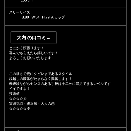
155 cm
スリーサイズ
B.
80
W.
54
H.
79 A カップ
大内 の口コミ←
とにかく頑張ります！
喜んでもらえたら嬉しいです！
よろしくお願いいたします！
この細さで更にクビレまであるスタイル！
鏡越しの肢体がたまらなく興奮します！
未経験ながらセンスのある手技は十二分に満足できるレベルです
イイですよ！
技術値
☆☆☆☆彡
雰囲気◎・親近感・大人の恋
☆☆☆☆☆彡