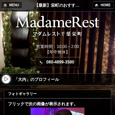
【最新】栄町のおすすめメンズエステ！MadameRest(マダムレスト)
MENU
HOME
営業時間：10:00～2:00
【年中無休】
080-4899-3580
「大内」のプロフィール
フォトギャラリー
フリックで次の画像が表示されます。