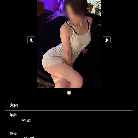
大内
年齢
49 歳
身長