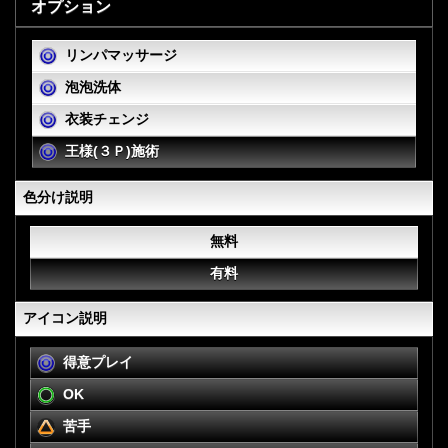
オプション
リンパマッサージ
泡泡洗体
衣装チェンジ
王様(３Ｐ)施術
色分け説明
無料
有料
アイコン説明
得意プレイ
OK
苦手